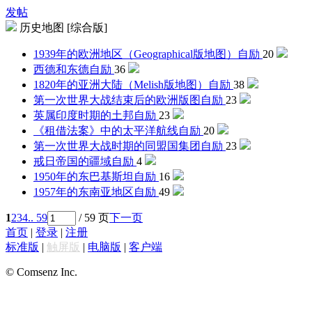
发帖
历史地图 [综合版]
1939年的欧洲地区（Geographical版地图）
自励
20
西德和东德
自励
36
1820年的亚洲大陆（Melish版地图）
自励
38
第一次世界大战结束后的欧洲版图
自励
23
英属印度时期的土邦
自励
23
《租借法案》中的太平洋航线
自励
20
第一次世界大战时期的同盟国集团
自励
23
戒日帝国的疆域
自励
4
1950年的东巴基斯坦
自励
16
1957年的东南亚地区
自励
49
1
2
3
4
.. 59
/ 59 页
下一页
首页
|
登录
|
注册
标准版
|
触屏版
|
电脑版
|
客户端
© Comsenz Inc.