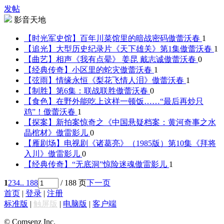
发帖
影音天地
【时光军史馆】百年川菜馆里的暗战密码
傲蕾沃春
1
【追光】大型历史纪录片《天下雄关》第1集
傲蕾沃春
1
【曲艺】相声《我有点晕》 姜昆 戴志诚
傲蕾沃春
0
【经典传奇】小区里的蛇灾
傲蕾沃春
1
【弦雨】情缘永恒《梨花飞情人泪》
傲蕾沃春
1
【制胜】第6集：联战联胜
傲蕾沃春
0
【食色】在野外能吃上这样一顿饭……“最后再炒只
鸡”！
傲蕾沃春
1
【探案】新拍案惊奇之《中国悬疑档案：黄河奇事之水
晶棺材》
傲雷影儿
0
【雁剧场】电视剧《诸葛亮》（1985版）第10集《拜将
入川》
傲雷影儿
0
【经典传奇】“无底洞”惊险迷魂
傲雷影儿
1
1
2
3
4
.. 188
/ 188 页
下一页
首页
|
登录
|
注册
标准版
|
触屏版
|
电脑版
|
客户端
© Comsenz Inc.