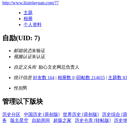
http://www.lixinjiayuan.com/?7
主题
相册
个人资料
自励
(UID: 7)
邮箱状态
未验证
视频认证
未认证
自定义头衔
励心文史网总负责人
统计信息
好友数 164
|
相册数 0
|
回帖数 214655
|
主题数 83
性别
男
管理以下版块
历史分区
中国历史 [原创版]
世界历史 [原创版]
历史综合 [
务
版主星空
自励房间
超版之家
历史仓库 [转帖版]
历史地