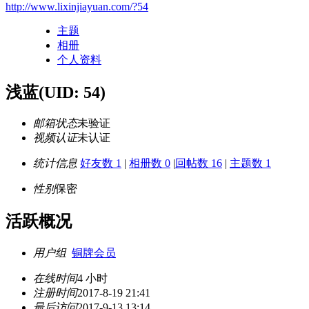
http://www.lixinjiayuan.com/?54
主题
相册
个人资料
浅蓝
(UID: 54)
邮箱状态
未验证
视频认证
未认证
统计信息
好友数 1
|
相册数 0
|
回帖数 16
|
主题数 1
性别
保密
活跃概况
用户组
铜牌会员
在线时间
4 小时
注册时间
2017-8-19 21:41
最后访问
2017-9-13 13:14