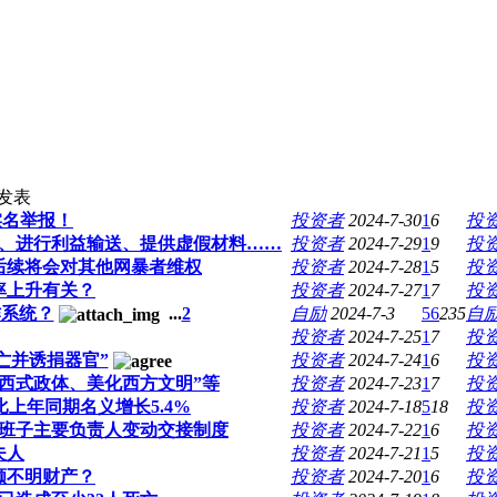
发表
实名举报！
投资者
2024-7-30
1
6
投
、进行利益输送、提供虚假材料……
投资者
2024-7-29
1
9
投
后续将会对其他网暴者维权
投资者
2024-7-28
1
5
投
率上升有关？
投资者
2024-7-27
1
7
投
作系统？
...
2
自励
2024-7-3
56
235
自
投资者
2024-7-25
1
7
投
亡并诱捐器官”
投资者
2024-7-24
1
6
投
崇西式政体、美化西方文明”等
投资者
2024-7-23
1
7
投
比上年同期名义增长5.4%
投资者
2024-7-18
5
18
投
班子主要负责人变动交接制度
投资者
2024-7-22
1
6
投
夫人
投资者
2024-7-21
1
5
投
额不明财产？
投资者
2024-7-20
1
6
投