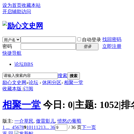
设为首页
收藏本站
开启辅助访问
找回密码
自动登录
密码
立即注册
登录
快捷导航
论坛
BBS
搜索
搜索
励心文史网
»
论坛
›
休闲分区
›
相聚一堂
收藏本版
|
订阅
相聚一堂
今日:
0
|
主题:
1052
|
排
版主:
一介草民
,
傲雷影儿
,
愤怒の葡萄
1 ...
4
5
6
7
8
9
10
11
12
13
... 36
/ 36 页
下一页
返 回