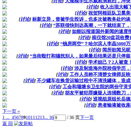
[
讨论
]
大规模学生示威愈演愈烈，冲突
[
讨论
]
收入出现大幅
[
讨论
]
祝贺阿根廷队卫冕美
[
讨论
]
标新立异，曾被学生投诉，也多次被教务处约谈
[
讨论
]
“苏联很快到达高潮，一下就结束了，
[
讨论
]
如能以报道国外新闻的速度
[
讨论
]
殡仪馆20盆花收费1
[
讨论
]
“钱房两空”？哈尔滨人李晶500
[
讨论
]
闻所欲闻兄呢
[
讨论
]
“当街殴打和骚扰别人，如果最后结果还是只停留
[
讨论
]
学术妲己？2人被查
[
讨论
]
涉及制造海外院校假学历，
[
讨论
]
工作人员称不清楚女律师反映
[
讨论
]
不少罐车在换货运输过程中不清洗罐体，造成
[
讨论
]
工会和堰塘乡卫生院的两份守灵
[
讨论
]
胡友平被犯罪嫌疑人连捅数刀，
[
讨论
]
巡视组原组长岳德
[
讨论
]
患者输液被收座
下一页 »
1 ...
4
5
6
7
8
9
10
11
12
13
... 36
/ 36 页
下一页
返 回