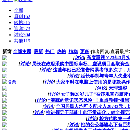
全部
原创
162
转帖
215
迎宾
273
讨论
304
其他
119
新窗
全部主题
最新
热门
热帖
精华
更多
作者
回复/查看
最后
[
讨论
]
高度重视？23年3月
[
讨论
]
局长在政府采购中围标串标、虚设项目套取资金
[
讨论
]
这些年她已经警告网暴者很多次了，
[
讨论
]
延长学制与青年人失业
[
讨论
]
大家平时在电脑上使用的是哪款操
[
讨论
]
天理难容
[
讨论
]
女子称28岁儿子“被违规宣布脑死
[
讨论
]
“潜藏的意识形态风险”！重点整顿“推
[
讨论
]
全国居民人均可支配收入20733元，
[
讨论
]
推进领导干部能上能下常态化，健全领导
[
讨论
]
检方传唤第一
[
讨论
]
她的公公婆婆名下有巨