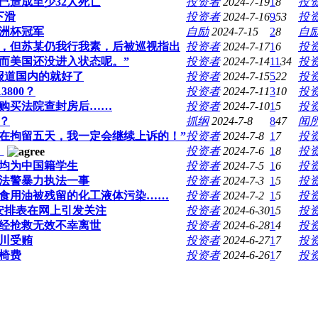
已造成至少32人死亡
投资者
2024-7-19
1
8
投
下滑
投资者
2024-7-16
9
53
投
洲杯冠军
自励
2024-7-15
2
8
自
，但苏某仍我行我素，后被巡视指出
投资者
2024-7-17
1
6
投
而美国还没进入状态呢。”
投资者
2024-7-14
11
34
投
报道国内的就好了
投资者
2024-7-15
5
22
投
3800？
投资者
2024-7-11
3
10
投
0万购买法院查封房后……
投资者
2024-7-10
1
5
投
？
抓纲
2024-7-8
8
47
闻
在拘留五天，我一定会继续上诉的！”
投资者
2024-7-8
1
7
投
！
投资者
2024-7-6
1
8
投
均为中国籍学生
投资者
2024-7-5
1
6
投
法警暴力执法一事
投资者
2024-7-3
1
5
投
食用油被残留的化工液体污染……
投资者
2024-7-2
1
5
投
安排表在网上引发关注
投资者
2024-6-30
1
5
投
经抢救无效不幸离世
投资者
2024-6-28
1
4
投
川受贿
投资者
2024-6-27
1
7
投
椅费
投资者
2024-6-26
1
7
投