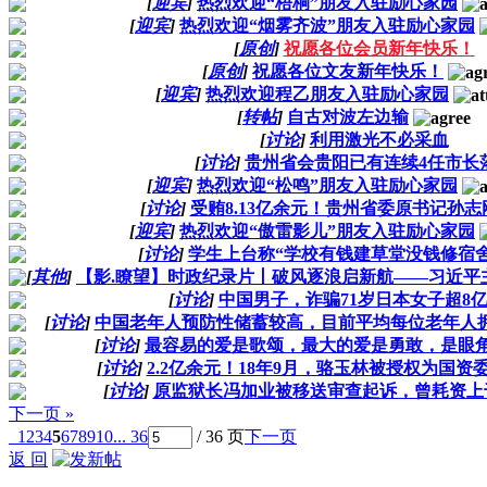
[
迎宾
]
热烈欢迎“梧桐”朋友入驻励心家园
[
迎宾
]
热烈欢迎“烟雾齐波”朋友入驻励心家园
[
原创
]
祝愿各位会员新年快乐！
[
原创
]
祝愿各位文友新年快乐！
[
迎宾
]
热烈欢迎程乙朋友入驻励心家园
[
转帖
]
自古对波左边输
[
讨论
]
利用激光不必采血
[
讨论
]
贵州省会贵阳已有连续4任市长
[
迎宾
]
热烈欢迎“松鸣”朋友入驻励心家园
[
讨论
]
受贿8.13亿余元！贵州省委原书记孙
[
迎宾
]
热烈欢迎“傲雷影儿”朋友入驻励心家园
[
讨论
]
学生上台称“学校有钱建草堂没钱修宿舍
[
其他
]
【影.瞭望】时政纪录片丨破风逐浪启新航——习近平
[
讨论
]
中国男子，诈骗71岁日本女子超8
[
讨论
]
中国老年人预防性储蓄较高，目前平均每位老年人拥有
[
讨论
]
最容易的爱是歌颂，最大的爱是勇敢，是眼
[
讨论
]
2.2亿余元！18年9月，骆玉林被授权为国
[
讨论
]
原监狱长冯加业被移送审查起诉，曾耗资上
下一页 »
1
2
3
4
5
6
7
8
9
10
... 36
/ 36 页
下一页
返 回