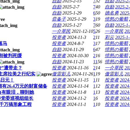
自励
2025-2-15
7
32
自励
2025-2-
自励
2025-2-7
7
40
自励
2025-2-
自励
2025-1-29
6
50
德名勇
2025
弈备子
2025-1-29
3
19
愤怒の葡萄
自励
2025-1-27
7
60
自励
2025-1-
一介草民
2021-12-10
5
26
一介草民
20
投资者
2024-11-3
2
11
彩云
2025-1-
落马
投资者
2024-8-7
3
17
愤怒の葡萄
自励
2024-11-29
6
47
愤怒の葡萄
志刚被判死缓
投资者
2024-10-30
2
16
愤怒の葡萄
自励
2024-11-23
11
56
愤怒の葡萄
”遭带走？
投资者
2024-11-16
2
14
一介草民
20
主席拉美之行纪实
傲雷影儿
2024-11-26
1
19
傲雷影儿
20
亿日元！
投资者
2024-11-15
1
11
投资者
2024
26.4万元的财富储备
投资者
2024-11-14
1
12
投资者
2024
角有眼泪，聊到她
投资者
2024-11-8
1
13
投资者
2024
资委党委巡视组组长
投资者
2024-11-2
1
6
投资者
2024
千万搞形象工程
投资者
2024-11-1
1
10
投资者
2024