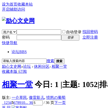
设为首页
收藏本站
开启辅助访问
找回密码
自动登录
密码
立即注册
登录
快捷导航
论坛
BBS
搜索
搜索
励心文史网
»
论坛
›
休闲分区
›
相聚一堂
收藏本版
|
订阅
相聚一堂
今日:
1
|
主题:
1052
|
排
版主:
一介草民
,
傲雷影儿
,
愤怒の葡萄
1
2
3
4
5
6
7
8
9
10
... 36
/ 36 页
下一页
返 回