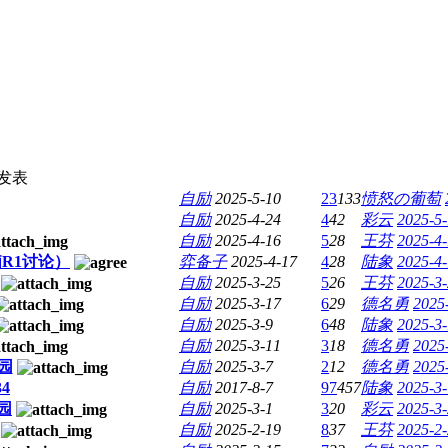
发表
自励
2025-5-10
23
133
愤怒の葡萄
自励
2025-4-24
4
42
彩云
2025-5-
自励
2025-4-16
5
28
王芬
2025-4-
R1讨论）
弈备子
2025-4-17
4
28
陆象
2025-4-
自励
2025-3-25
5
26
王芬
2025-3-
自励
2025-3-17
6
29
德名勇
2025
自励
2025-3-9
6
48
陆象
2025-3-
自励
2025-3-11
3
18
德名勇
2025
家园
自励
2025-3-7
2
12
德名勇
2025
3
4
自励
2017-8-7
97
457
陆象
2025-3-
家园
自励
2025-3-1
3
20
彩云
2025-3-
自励
2025-2-19
8
37
王芬
2025-2-