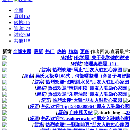
全部
原创
162
转帖
215
迎宾
273
讨论
304
其他
118
新窗
全部主题
最新
热门
热帖
精华
更多
作者
回复/查看
最后
[
转帖
]
[化学题] 关于化学键的说法
[
转帖
]
物理奥赛题（1）
[
迎宾
]
热烈欢迎“焉止”朋友入驻励心家园
[
原创
]
吴氏太极拳108式，何韶曙整理（弈备子与智脑
[
迎宾
]
热烈欢迎“图吧潜水员”朋友入驻励心家园
[
迎宾
]
热烈欢迎“晴耕雨读”朋友入驻励心家园
[
迎宾
]
热烈欢迎“乐府油郎”朋友入驻励心家园
[
迎宾
]
热烈欢迎“大猫”朋友入驻励心家园
[
迎宾
]
热烈欢迎“hjq15838308964”朋友入驻励心
[
原创
]
自由聊天帖
...
2
[
迎宾
]
热烈欢迎“Gasolinecowboy”朋友入驻励心
[
迎宾
]
热烈欢迎“一颗咖啡豆”朋友入驻励心家园