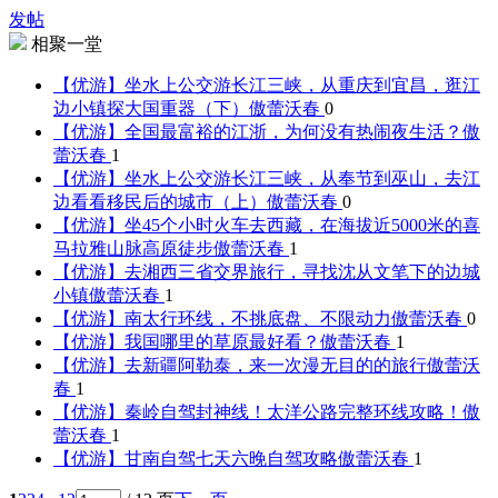
发帖
相聚一堂
【优游】坐水上公交游长江三峡，从重庆到宜昌，逛江
边小镇探大国重器（下）
傲蕾沃春
0
【优游】全国最富裕的江浙，为何没有热闹夜生活？
傲
蕾沃春
1
【优游】坐水上公交游长江三峡，从奉节到巫山，去江
边看看移民后的城市（上）
傲蕾沃春
0
【优游】坐45个小时火车去西藏，在海拔近5000米的喜
马拉雅山脉高原徒步
傲蕾沃春
1
【优游】去湘西三省交界旅行，寻找沈从文笔下的边城
小镇
傲蕾沃春
1
【优游】南太行环线，不挑底盘、不限动力
傲蕾沃春
0
【优游】我国哪里的草原最好看？
傲蕾沃春
1
【优游】去新疆阿勒泰，来一次漫无目的的旅行
傲蕾沃
春
1
【优游】秦岭自驾封神线！太洋公路完整环线攻略！
傲
蕾沃春
1
【优游】甘南自驾七天六晚自驾攻略
傲蕾沃春
1