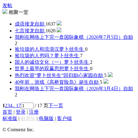
发帖
相聚一堂
成语接龙
自励
1637
七言接龙
自励
1620
我刚在网络上下完一盘国际象棋（2026年7月5日）
自励
2
捡垃圾的人和流浪汉
萝卜丝先生
0
捡垃圾的人穷吗？
萝卜丝先生
7
国人的诚信文化（一）
萝卜丝先生
2
世界上最早的双赢思想
萝卜丝先生
0
热烈欢迎“萝卜丝先生”回归励心家园
自励
5
40年前，游戏《高桥冒险岛》诞生
自励
5
我刚在网络上下完一盘国际象棋（2026年3月4日）
自励
2
1
2
3
4
.. 17
/ 17 页
下一页
首页
|
登录
|
注册
标准版
|
触屏版
|
电脑版
|
客户端
© Comsenz Inc.